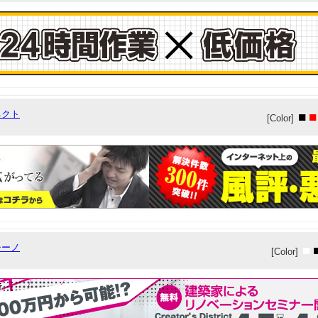
ネクト
■
■
[Color]
チーノ
■
[Color]