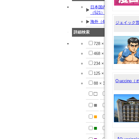
日本国内
（521）
海外（42）
ジェイック
詳細検索
728 × 90
468 × 60
234 × 60
125 × 125
O-uccin
88 × 31
□
■
■
■
■
■
■
■