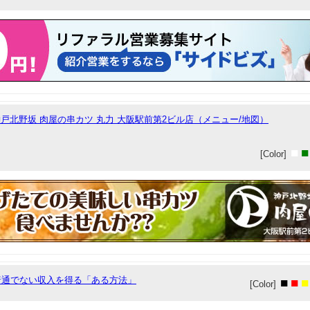
 神戸北野坂 肉屋の串カツ 丸力 大阪駅前第2ビル店（メニュー/地図）
■
■
[Color]
普通でない収入を得る「ある方法」
■
■
■
[Color]