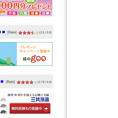
■
■
[Rate]
(3.5 / 5.0)
■
[Rate]
(3.79 / 5.0)