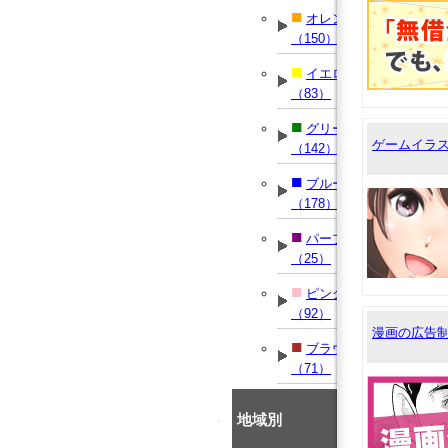
■
オレンジ
（150）
■
イエロー
（83）
■
グリーン
ゲームイラ
（142）
■
ブルー
（178）
■
パープル
（25）
■
ピンク
（92）
漫画の広告
■
ブラウン
（71）
地域別