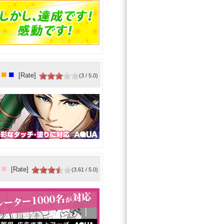
■
■
[Rate]
(3 / 5.0)
■
[Rate]
(3.61 / 5.0)