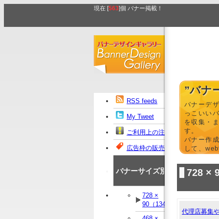
現在 [
563
]個 バナー掲載！
”バナ
RSS feeds
バナーデ
っこいい
My Tweet
を収集・
す。
ご利用上の注意
バナー作
広告枠の販売
して、we
バナーサイズ別
728 
728 ×
90（134）
代理店募集
468 ×