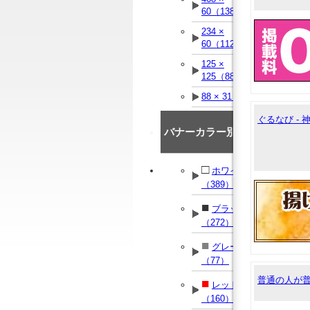
60（138）
234 ×
60（112）
125 ×
125（88）
88 × 31（90）
ぐるなび -
バナーカラー別
□
ホワイト
（389）
■
ブラック
（272）
■
グレー
（77）
普通の人が
■
レッド
（160）