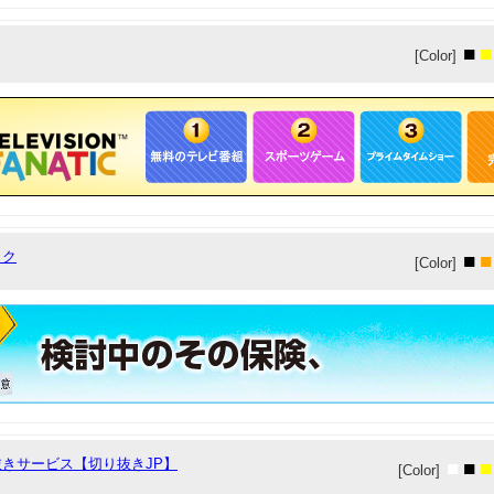
■
■
[Color]
ック
■
■
[Color]
きサービス【切り抜きJP】
■
■
■
[Color]