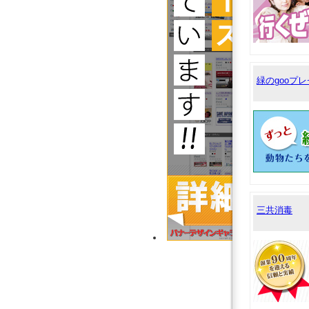
緑のgooプ
三共消毒