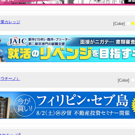
営業カレッジ
■
■
[Color]
o（オウチーノ）
■
[Color]