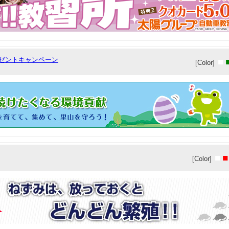
レゼントキャンペーン
■
[Color]
■
■
[Color]