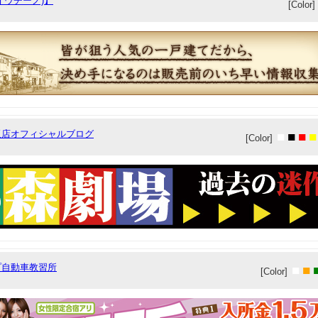
o(オウチーノ)】
[Color]
阪店オフィシャルブログ
■
■
■
■
[Color]
プ自動車教習所
■
■
[Color]