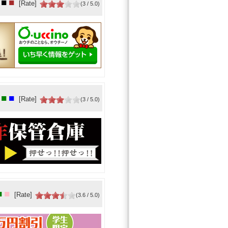
■
■
[Rate]
(3 / 5.0)
■
■
[Rate]
(3 / 5.0)
■
■
[Rate]
(3.6 / 5.0)