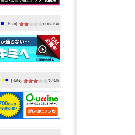
■
[Rate]
(1.83 / 5.0)
■
■
[Rate]
(3 / 5.0)