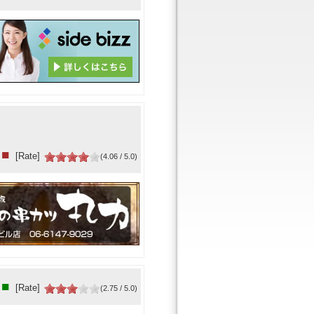
■
[Rate]
(4.06 / 5.0)
■
[Rate]
(2.75 / 5.0)