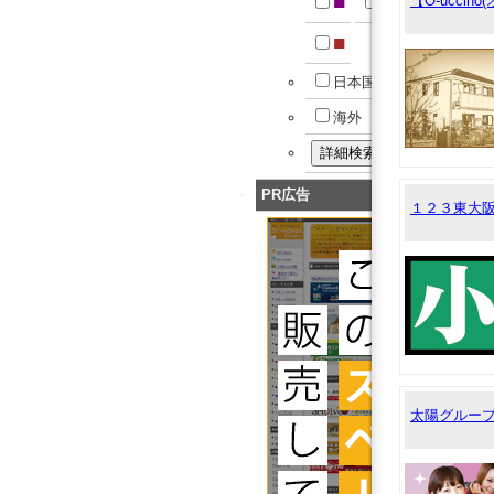
■
■
【O-uccin
■
日本国内
海外
PR広告
１２３東大
太陽グルー