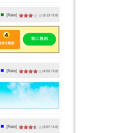
■
[Rate]
(3.13 / 5.0)
■
[Rate]
(4.02 / 5.0)
■
[Rate]
(3.67 / 5.0)