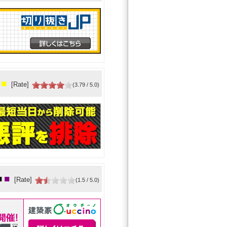
■
[Rate]
(3.79 / 5.0)
■
■
[Rate]
(1.5 / 5.0)