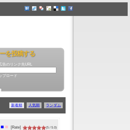
ーを投稿する
広告のリンク先URL
ップロード
新着順
人気順
ランダム
■
■
[Rate]
(5 / 5.0)