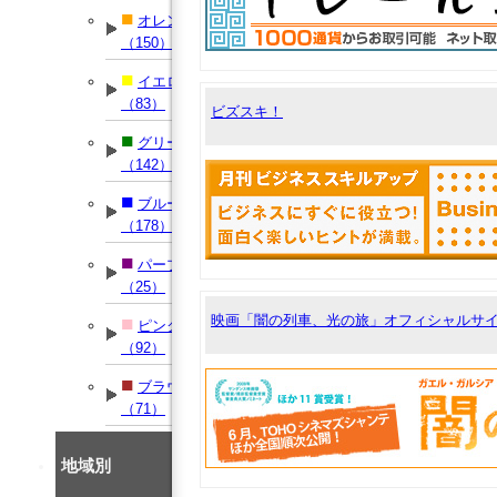
■
オレンジ
（150）
■
イエロー
（83）
ビズスキ！
■
グリーン
（142）
■
ブルー
（178）
■
パープル
（25）
映画「闇の列車、光の旅」オフィシャルサ
■
ピンク
（92）
■
ブラウン
（71）
地域別