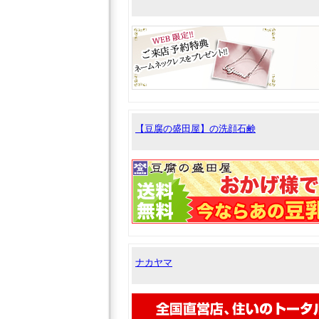
【豆腐の盛田屋】の洗顔石鹸
ナカヤマ