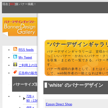
現在 [
563
]個 バナー掲載！
”バナーデザインギャラ
RSS feeds
バナーデザインギャラリーは、皆様か
っこいいバナー・かわいいバナー・ク
My Tweet
を収集・まとめて一覧できる、バナー
す。
ご利用上の注意
バナー作成時の参考として、またはイ
広告枠の販売
して、web制作者の一助となれば幸い
バナーサイズ別
'white' のバナーデザイン
728 ×
90（134）
Epson Direct Shop
468 ×