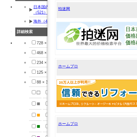
日本国内
拍迷网
（521）
海外（42）
詳細検索
728 × 90
468 × 60
234 × 60
ホームプロ
125 × 125
88 × 31
□
■
■
■
■
■
ホームプロ
■
■