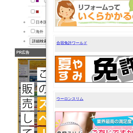
■
■
■
日本国内
海外
合宿免許ワールド
PR広告
ウーロンスリム