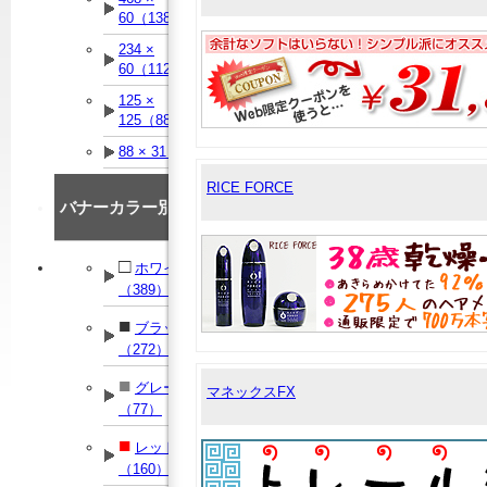
60（138）
234 ×
60（112）
125 ×
125（88）
88 × 31（90）
RICE FORCE
バナーカラー別
□
ホワイト
（389）
■
ブラック
（272）
■
グレー
マネックスFX
（77）
■
レッド
（160）