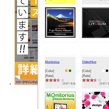
Monitorius
VideoHive
■
■
■
■
[Color]
[Color]
[Rate]
[Rate]
(3.67 / 5.0)
(3.67 / 