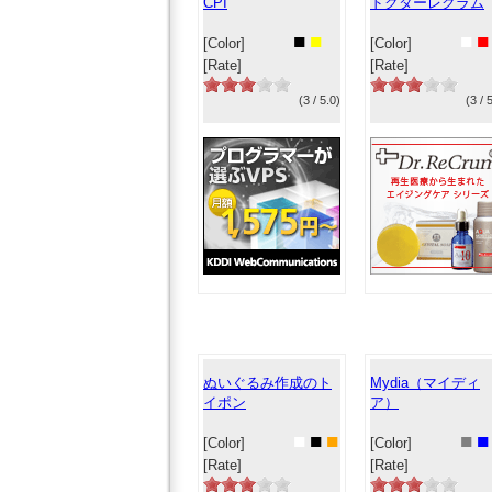
CPI
ドクターレクラム
■
■
■
■
[Color]
[Color]
[Rate]
[Rate]
(3 / 5.0)
(3 / 
ぬいぐるみ作成のト
Mydia（マイディ
イポン
ア）
■
■
■
■
■
[Color]
[Color]
[Rate]
[Rate]