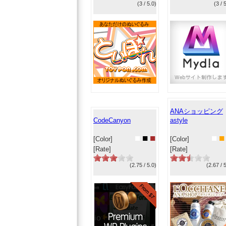
(3 / 5.0)
(3 / 
ANAショッピング
CodeCanyon
astyle
■
■
■
■
■
[Color]
[Color]
[Rate]
[Rate]
(2.75 / 5.0)
(2.67 / 