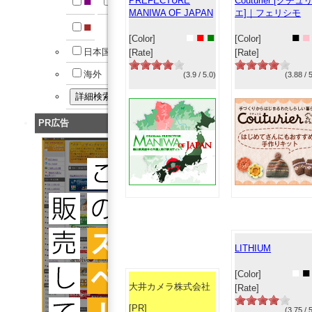
■
■
PREFECTURE
Couturier [クチュ
MANIWA OF JAPAN
エ]｜フェリシモ
■
■
■
■
■
■
[Color]
[Color]
日本国内
[Rate]
[Rate]
海外
(3.9 / 5.0)
(3.88 / 
PR広告
LITHIUM
■
■
[Color]
大井カメラ株式会社
[Rate]
[PR]
(3.75 / 