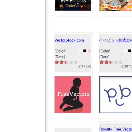
VectorStock.com
ペイビット株式会
■
■
■
■
■
[Color]
[Color]
[Rate]
[Rate]
(2.3 / 5.0)
(2.29 / 
Royalty Free Vecto