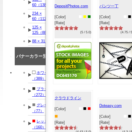
60（138）
DepositPhotos.com
パンツ一丁
234 ×
■
■
■
■
■
[Color]
[Color]
60（112）
[Rate]
[Rate]
125 ×
125（88）
(5 / 5.0)
(4.75 / 
88 × 31（90）
バナーカラー別
□
ホワイト
（389）
■
ブラック
（272）
クラウドライン
■
グレー
Doteasy.com
■
■
■
[Color]
（77）
■
■
■
[Color]
■
レッド
[Rate]
[Rate]
（160）
(4.43 / 5.0)
(4.3 / 