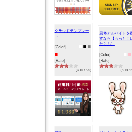
クラウドテンプレー
風俗アルバイトを
ト
すなら【もっと！
たらぶ】
■
■
■
[Color]
■
■
■
[Color]
[Rate]
[Rate]
(3.15 / 5.0)
(3.14 / 