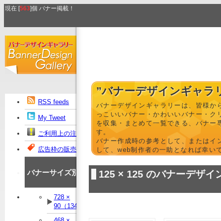
現在 [
563
]個 バナー掲載！
”バナーデザインギャラ
RSS feeds
バナーデザインギャラリーは、皆様か
っこいいバナー・かわいいバナー・ク
My Tweet
を収集・まとめて一覧できる、バナー
す。
ご利用上の注意
バナー作成時の参考として、またはイ
広告枠の販売
して、web制作者の一助となれば幸い
バナーサイズ別
125 × 125 のバナーデザイ
728 ×
90（134）
468 ×