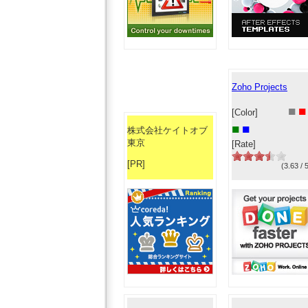
Zoho Projects
■
■
[Color]
■
■
株式会社ケイトオブ
東京
[Rate]
[PR]
(3.63 / 