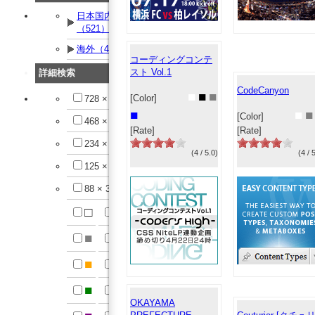
日本国内
（521）
海外（42）
コーディングコンテ
スト Vol.1
詳細検索
CodeCanyon
■
■
■
[Color]
728 × 90
■
■
■
[Color]
468 × 60
[Rate]
[Rate]
234 × 60
(4 / 5.0)
(4 / 
125 × 125
88 × 31
□
■
■
■
■
■
■
■
OKAYAMA