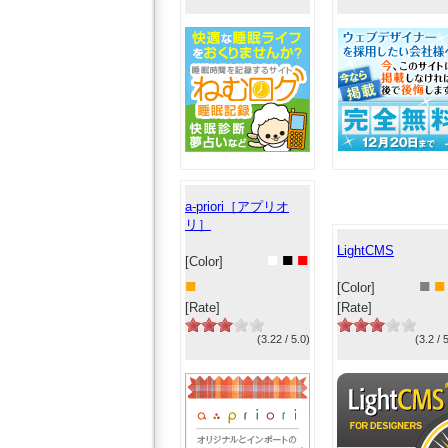
a-priori［アプリオ
リ］
LightCMS
■
■
■
[Color]
■
■
■
[Color]
[Rate]
[Rate]
(3.22 / 5.0)
(3.2 / 