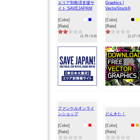
エリア別救済支援サ
Graphics |
イト SAVEJAPAN!
VectorStock®
■
■
■
■
[Color]
[Color]
[Rate]
[Rate]
(1.75 / 5.0)
(1.17 / 
ファンケルオンライ
ンショップ
どんきた！
■
■
■
■
[Color]
[Color]
[Rate]
[Rate]