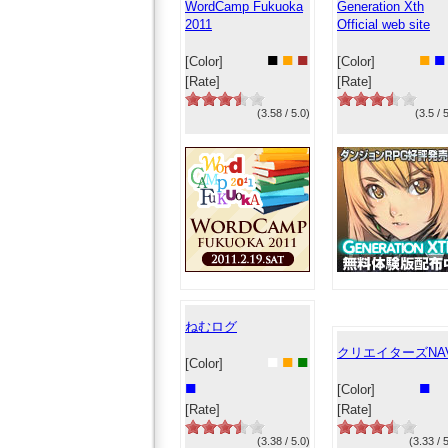
WordCamp Fukuoka
Generation Xth
2011
Official web site
■
■
■
■
■
[Color]
[Color]
[Rate]
[Rate]
(3.58 / 5.0)
(3.5 / 
ねむログ
クリエイターズNAV
■
■
■
[Color]
■
■
[Color]
[Rate]
[Rate]
(3.38 / 5.0)
(3.33 / 