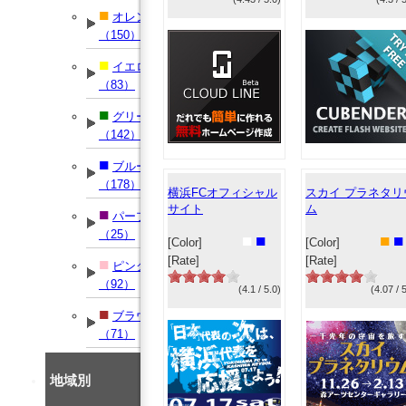
■
オレンジ
（150）
■
イエロー
（83）
■
グリーン
（142）
■
ブルー
（178）
横浜FCオフィシャル
スカイ プラネタリ
サイト
ム
■
パープル
（25）
■
■
■
■
[Color]
[Color]
[Rate]
[Rate]
■
ピンク
（92）
(4.1 / 5.0)
(4.07 / 
■
ブラウン
（71）
地域別