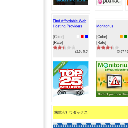
Find Affordable Web
Hosting Providers
Monitorius
■
■
■
■
■
[Color]
[Color]
[Rate]
[Rate]
(2.5 / 5.0)
(3.67 / 
株式会社ワダックス