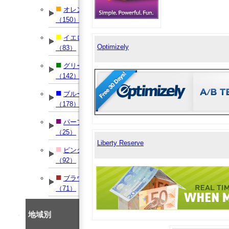
■
オレンジ
（150）
■
イエロー
Optimizely
（83）
■
グリーン
（142）
■
ブルー
（178）
■
パープル
（25）
Liberty Reserve
■
ピンク
（92）
■
ブラウン
（71）
地域別