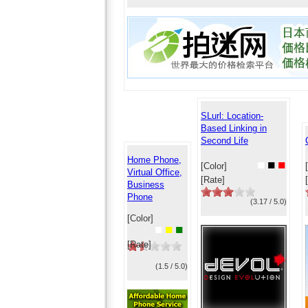
SLurl: Location-
Based Linking in
Second Life
Home Phone,
■
■
■
[Color]
Virtual Office,
[Rate]
Business
Phone
(3.17 / 5.0)
[Color]
■
■
■
[Rate]
(1.5 / 5.0)