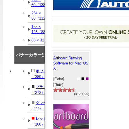
60（138）
234 ×
60（112）
125 ×
125（88）
88 × 31（90）
バナーカラー別
Artboard Drawing
Software for Mac OS
X
□
ホワイト
（389）
■
■
■
[Color]
[Rate]
■
ブラック
（272）
(4.63 / 5.0)
■
グレー
（77）
■
レッド
（160）