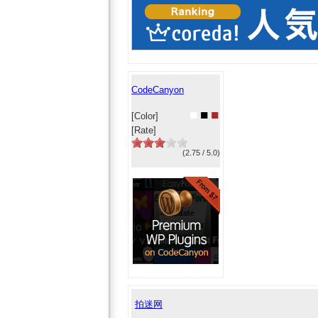
CodeCanyon
■
■
■
[Color]
[Rate]
(2.75 / 5.0)
拍迷网