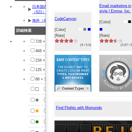
Email marketing in
日本国内
style | Emma, Inc.
（521）
CodeCanyon
海外（42）
■
■
[Color]
■
■
■
■
[Color]
詳細検索
[Rate]
[Rate]
728 × 90
(4 / 5.0)
(3.67 / 
468 × 60
234 × 60
125 × 125
88 × 31
□
■
■
■
Find Flights with Momondo
■
■
■
■