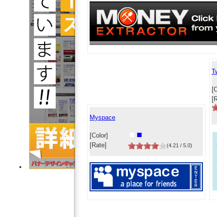
T
[C
[
Myspace
■
■
[Color]
[Rate]
(4.21 / 5.0)