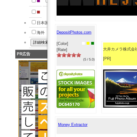
■
■
■
日本国内
DepositPhotos.com
海外
■
■
■
[Color]
大井カメラ株式会
[Rate]
PR広告
[PR]
(5 / 5.0)
Money Extractor