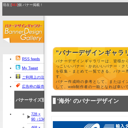
現在 [
563
]個 バナー掲載！
”バナーデザインギャラ
RSS feeds
バナーデザインギャラリーは、皆様か
っこいいバナー・かわいいバナー・ク
My Tweet
を収集・まとめて一覧できる、バナー
す。
ご利用上の注意
バナー作成時の参考として、またはイ
広告枠の販売
して、web制作者の一助となれば幸い
バナーサイズ別
'海外' のバナーデザイン
728 ×
90（134）
468 ×