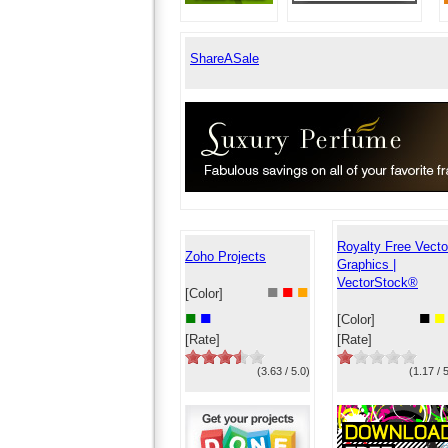
ShareASale
Royalty Free Vecto
Zoho Projects
Graphics |
VectorStock®
■
■
■
[Color]
■
■
■
■
[Color]
[Rate]
[Rate]
(3.63 / 5.0)
(1.17 / 