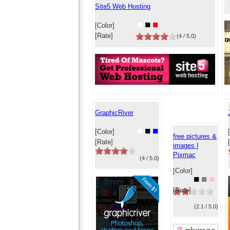
Site5 Web Hosting
■
■
■
[Color]
[Rate]
(4 / 5.0)
GraphicRiver
■
■
■
[Color]
free pictures &
[Rate]
images |
Pixmac
(4 / 5.0)
[Color]
■
■
■
[Rate]
(2.1 / 5.0)