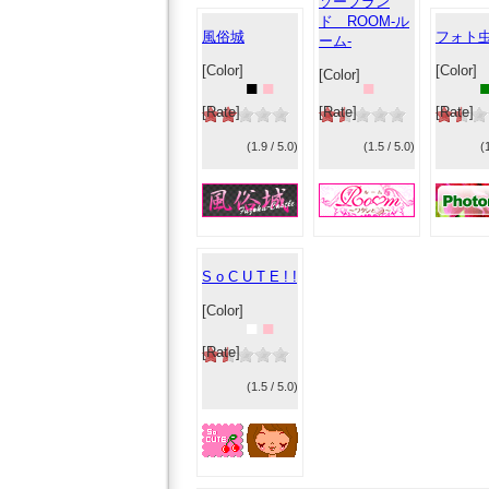
ソープラン
ド ROOM-ル
風俗城
フォト虫
ーム-
[Color]
[Color]
[Color]
■
■
■
[Rate]
[Rate]
[Rate]
(1.9 / 5.0)
(1.5 / 5.0)
(
S o C U T E ! !
[Color]
■
■
[Rate]
(1.5 / 5.0)