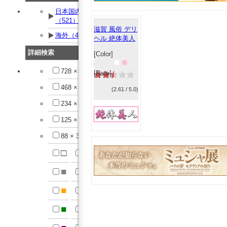
日本国内
（521）
滋賀 風俗 デリ
海外（42）
ヘル 絶体美人
詳細検索
[Color]
■
■
728 × 90
[Rate]
468 × 60
(2.61 / 5.0)
234 × 60
125 × 125
88 × 31
□
■
■
■
■
■
■
■