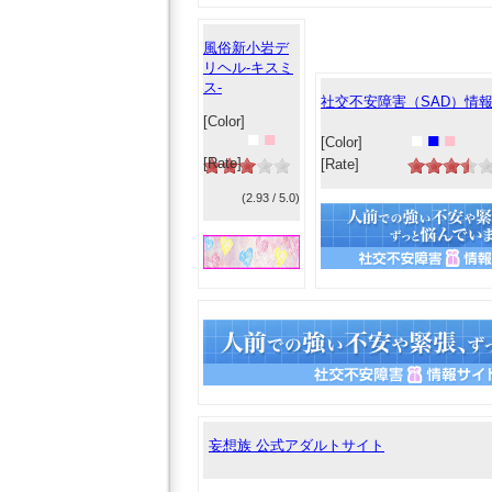
風俗新小岩デ
リヘル-キスミ
ス-
社交不安障害（SAD）情
[Color]
■
■
■
■
■
[Color]
[Rate]
[Rate]
(2.93 / 5.0)
妄想族 公式アダルトサイト