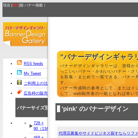
現在 [
563
]個 バナー掲載！
”バナーデザインギャラ
RSS feeds
バナーデザインギャラリーは、皆様か
っこいいバナー・かわいいバナー・ク
My Tweet
を収集・まとめて一覧できる、バナー
す。
ご利用上の注意
バナー作成時の参考として、またはイ
広告枠の販売
して、web制作者の一助となれば幸い
バナーサイズ別
'pink' のバナーデザイン
728 ×
90（134）
代理店募集やサイドビジネス探すならリフ
468 ×