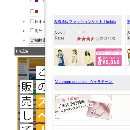
■
■
■
日本国内
古着通販ファッションサイト | hideki
海外
■
■
[Color]
[C
[Rate]
[
(3.52 / 5.0)
PR広告
Veramore di nucleo -ヴェラモーレ-