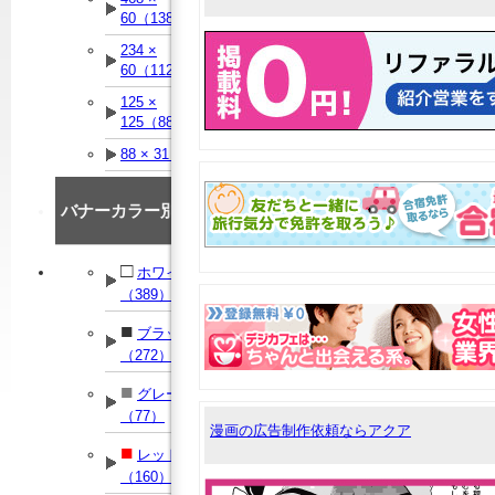
60（138）
234 ×
60（112）
125 ×
125（88）
88 × 31（90）
バナーカラー別
□
ホワイト
（389）
■
ブラック
（272）
■
グレー
（77）
漫画の広告制作依頼ならアクア
■
レッド
（160）