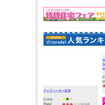
S
f
i
[C
[
アイディーオー証券
■
■
■
[Color]
[Rate]
(3 / 5.0)