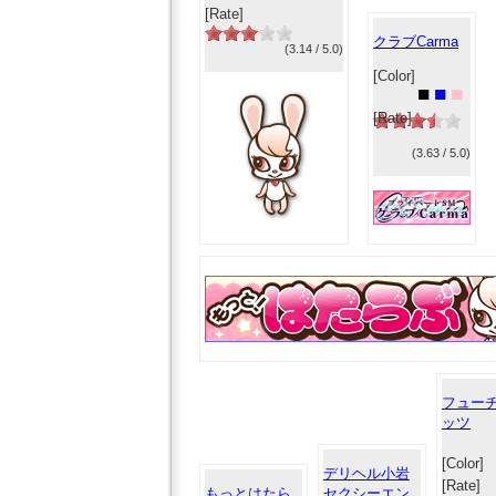
[Rate]
クラブCarma
(3.14 / 5.0)
[Color]
■
■
■
[Rate]
(3.63 / 5.0)
フュー
ッツ
[Color]
デリヘル小岩
[Rate]
もっとはたら
セクシーエン