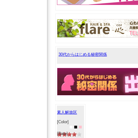
30代からはじめる秘密関係
素人解放区
[Color]
■
■
■
[Rate]