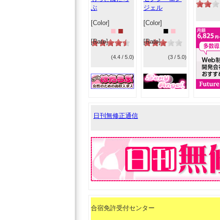
ぶ
ジェル
[Color]
[Color]
■
■
■
■
[Rate]
[Rate]
(4.4 / 5.0)
(3 / 5.0)
日刊無修正通信
合宿免許受付センター