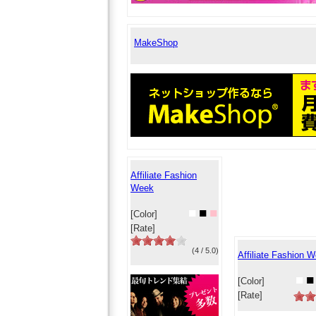
MakeShop
Affiliate Fashion
Week
■
■
■
[Color]
[Rate]
(4 / 5.0)
Affiliate Fashion 
■
■
[Color]
[Rate]