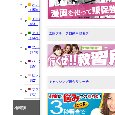
■
オレンジ
（150）
■
イエロー
（83）
■
グリーン
太陽グループ自動車教習所
（142）
■
ブルー
（178）
■
パープル
（25）
■
ピンク
（92）
キャッシング総合リサーチ
■
ブラウン
（71）
地域別