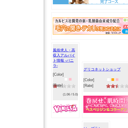
風俗求人・高
収入アルバイ
ト情報 -バニ
ラ-
グリコネットショップ
[Color]
■
■
■
■
■
[Color]
[Rate]
[Rate]
(1.06 / 5.0)