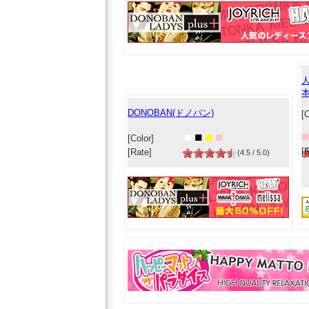
DONOBAN(ドノバン)
[C
■
■
■
■
■
[Color]
[
[Rate]
(4.5 / 5.0)