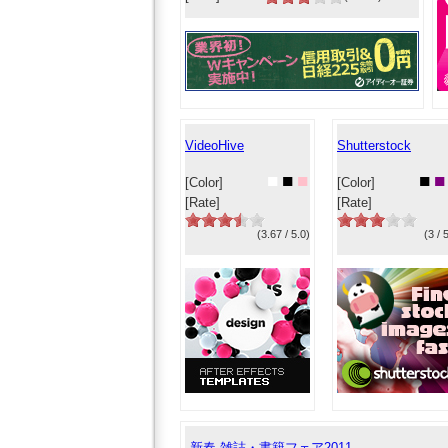
VideoHive
Shutterstock
■
■
■
■
■
[Color]
[Color]
[Rate]
[Rate]
(3.67 / 5.0)
(3 / 
新春 雑誌・書籍フェア2011