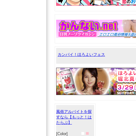
カンパイ！ほろよいフェス
風俗アルバイトを探
すなら【もっと！は
たらぶ】
■
■
[Color]