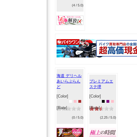
(4 / 5.0)
海道 デリヘル
あいらぶらん
プレミアムエ
ど
ステ堺
[Color]
[Color]
■
■
■
■
■
■
[Rate]
[Rate]
(0 / 5.0)
(2.25 / 5.0)