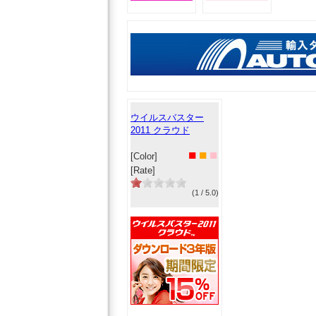
ウイルスバスター
2011 クラウド
■
■
■
[Color]
[Rate]
(1 / 5.0)