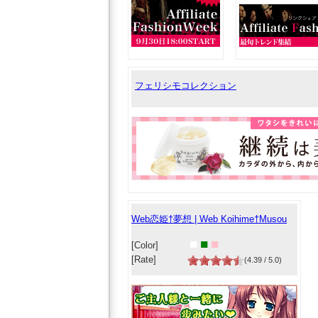
フェリシモコレクション
Web恋姫†夢想 | Web Koihime†Musou
■
■
■
[Color]
[Rate]
(4.39 / 5.0)