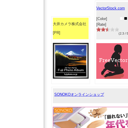
VectorStock.com
■
■
[Color]
大井カメラ株式会社
[Rate]
[PR]
(2.3 / 
SONOKOオンラインショップ