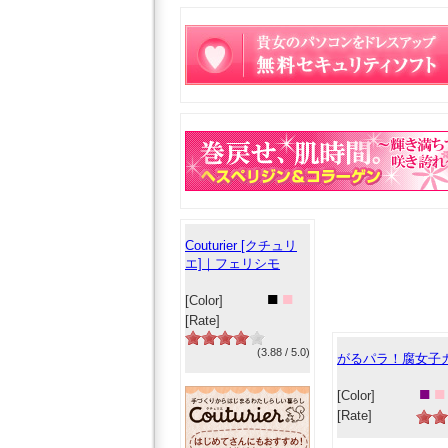
Couturier [クチュリ
エ]｜フェリシモ
■
■
[Color]
[Rate]
(3.88 / 5.0)
がるパラ！腐女子
■
■
[Color]
[Rate]