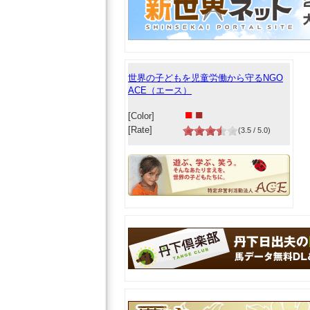
世界の子どもを児童労働から守るNGO
ACE（エース）
■
■
[Color]
[Rate]
(3.5 / 5.0)