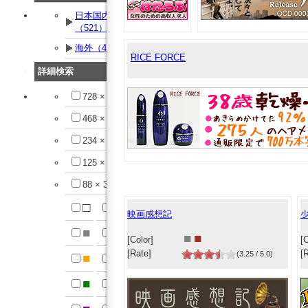
日本国内
（521）
海外（42）
RICE FORCE
詳細検索
728 × 90
468 × 60
234 × 60
125 × 125
88 × 31
□
■
映画感想記
■
■
■
■
[Color]
[C
[Rate]
[
(3.25 / 5.0)
■
■
■
■