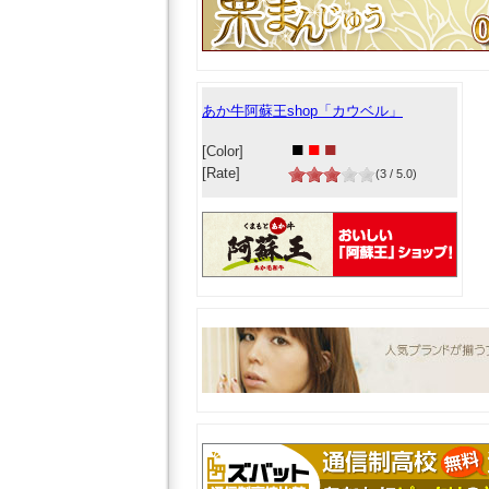
あか牛阿蘇王shop「カウベル」
■
■
■
[Color]
[Rate]
(3 / 5.0)