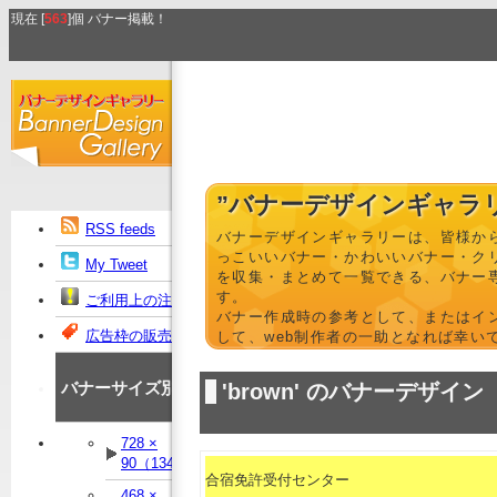
現在 [
563
]個 バナー掲載！
”バナーデザインギャラ
RSS feeds
バナーデザインギャラリーは、皆様か
っこいいバナー・かわいいバナー・ク
My Tweet
を収集・まとめて一覧できる、バナー
す。
ご利用上の注意
バナー作成時の参考として、またはイ
広告枠の販売
して、web制作者の一助となれば幸い
バナーサイズ別
'brown' のバナーデザイン
728 ×
90（134）
合宿免許受付センター
468 ×