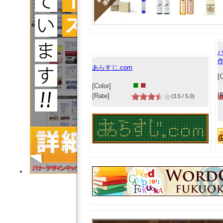
作
あらすじ.com
[C
■
■
[Color]
[
[Rate]
(3.5 / 5.0)