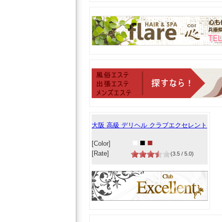
大阪 高級 デリヘル クラブエクセレント
■
■
■
[Color]
[Rate]
(3.5 / 5.0)