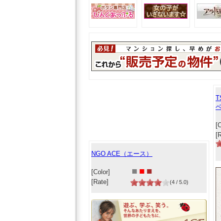
T
[C
[
NGO ACE（エース）
■
■
■
[Color]
[Rate]
(4 / 5.0)