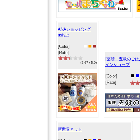
ANAショッピング
astyle
■
■
■
[Color]
[Rate]
[薬膳 五穀のごはん
(2.67 / 5.0)
インショップ
■
■
[Color]
[Rate]
新世界ネット