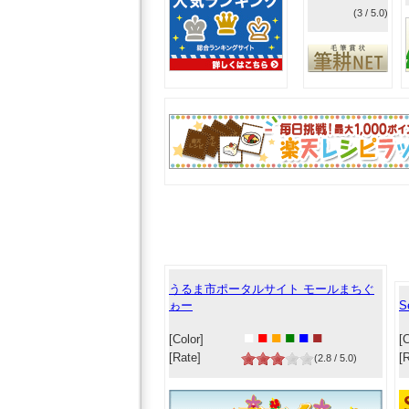
(3 / 5.0)
うるま市ポータルサイト モールまちぐ
ゎー
S
■
■
■
■
■
■
[Color]
[C
[Rate]
[
(2.8 / 5.0)