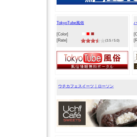
TokyoTube風俗
ハ
■
■
■
[Color]
[C
[Rate]
[
(3.5 / 5.0)
ウチカフェスイーツ｜ローソン