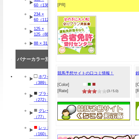
[PR]
60（138）
234 ×
60（112）
125 ×
125（88）
88 × 31（90）
バナーカラー別
競馬予想サイトの口コミ情報！
□
ホワイト
（389）
■
■
■
[Color]
[C
[Rate]
[
(3 / 5.0)
■
ブラック
（272）
■
グレー
（77）
■
レッド
（160）