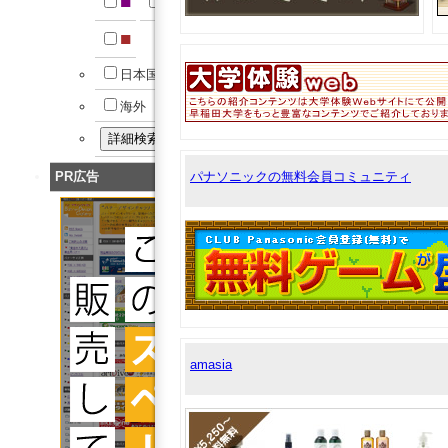
■
■
■
日本国内
海外
PR広告
パナソニックの無料会員コミュニティ
amasia