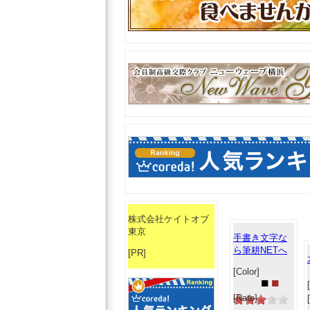
株式会社ケイトオブ
東京
手書き文字な
ら筆耕NETへ
[PR]
[Color]
■
■
[Rate]