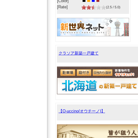
■
■
■
■
[Color]
[Rate]
(2.5 / 5.0)
クラソア新築一戸建て
【O-uccino(オウチーノ)】