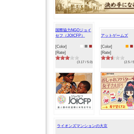
国際協力NGOジョイ
セフ（JOICFP）
アットゲームズ
■
■
■
■
■
[Color]
[Color]
[Rate]
[Rate]
(3.17 / 5.0)
(2.5 / 
ライオンズマンションの大京