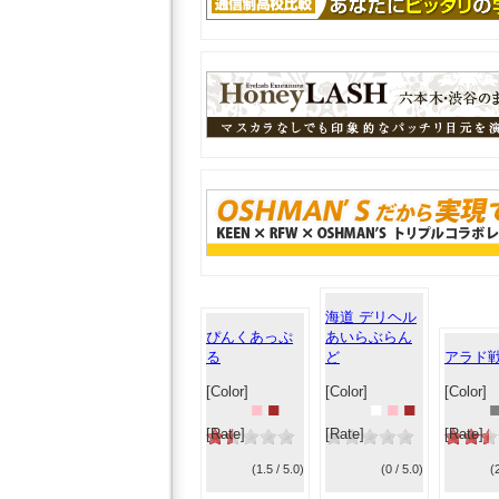
海道 デリヘル
ぴんくあっぷ
あいらぶらん
る
ど
アラド
[Color]
[Color]
[Color]
■
■
■
■
■
[Rate]
[Rate]
[Rate]
(1.5 / 5.0)
(0 / 5.0)
(