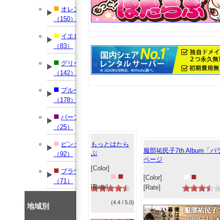
■
オレンジ
（150）
■
イエロー
（83）
■
グリーン
（142）
■
ブルー
（178）
■
パープル
（25）
■
もっとはたら
ピンク
服部祐民子7th Album「
ぶ
（92）
ページ
[Color]
■
ブラウン
■
■
■
■
[Color]
（71）
[Rate]
[Rate]
(4.4 / 5.0)
地域別